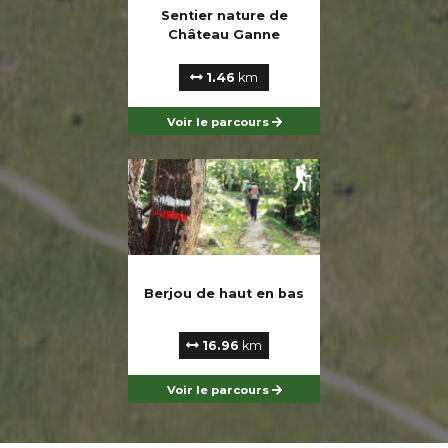
16 - Découverte de Putanges
Sentier nature de
8.74km
152m
152m
Château Ganne
PUTANGES-LE-LAC
17 - Tour de Putanges Rabodanges
1.46
km
22.5km
448m
448m
PUTANGES-LE-LAC
Voir le parcours
18 - Maratrail du Lac
38.45km
995m
995m
PUTANGES-LE-LAC
Parcours fermé
19 - Sur le tracé des méandres
10.43km
327m
327m
SAINT-PHILBERT-SUR-ORNE
20 - Entre schiste et granite
Berjou de haut en bas
10.95km
355m
355m
SAINT-PHILBERT-SUR-ORNE
16.96
km
21 - Escapade de la Roche d'Oëtre à la
Branle
Voir le parcours
15.98km
554m
554m
SAINT-PHILBERT-SUR-ORNE