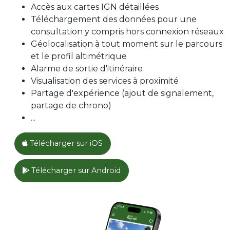
Accès aux cartes IGN détaillées
14.08km
392m
392m
Téléchargement des données pour une
PONT-D'OUILLY
consultation y compris hors connexion réseaux
33-Objectif la Roche
Géolocalisation à tout moment sur le parcours
24.57km
749m
749m
et le profil altimétrique
PONT-D'OUILLY
34-La Monte en l'Hère
Alarme de sortie d'itinéraire
40.78km
870m
870m
Visualisation des services à proximité
PONT-D'OUILLY
Partage d'expérience (ajout de signalement,
35-La Conquérante en Suisse
partage de chrono)
Normande
...
50.62km
830m
830m
FALAISE
Télécharger sur iOS
36-À la poursuite d'Arlette
7.59km
180m
180m
Télécharger sur Android
FALAISE