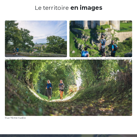
Espace Naturel Sensible
Le territoire
en images
22 - Au coeur des Montagnes de
Normandie
36.12km
923m
923m
SAINT-PHILBERT-SUR-ORNE
23 - La Rouvre en bordure, les cailloux
sous les pieds
6.92km
122m
122m
ATHIS-VAL DE ROUVRE
Le 7ème studio
A_la_poursuite_d'Arlette_chateau_glc©Laurent
Besnehard 7studio.fr
24 - Aventure aux sommets du Mont
Cerisy au Mont Crespin
15.75km
390m
390m
CERISY-BELLE-ETOILE
25 - Aventure forestière en 8 sur le
Mont Cerisy
5.31km
210m
210m
CERISY-BELLE-ETOILE
©Le 7ème tudio
26 - Sur les hauteurs panoramiques de
Saint-Pierre
7.63km
170m
170m