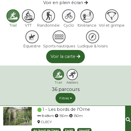
Voir en plein écran
Trail
VTT
Randonnée
Cyclo
Itinérance
Vol et grimpe
Équestre
Sports nautiques
Ludique & loisirs
Voir la carte
Trail
Ateliers
36
parcours
Filtres
1 - Les bords de l'Orne
8.48km
150m
150m
CLECY
Au bord de l'eau
Forêt
Sportif