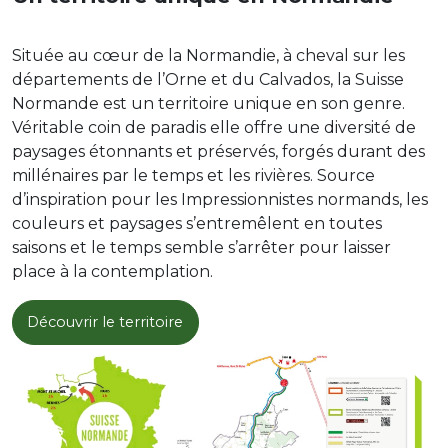
6 - La Boucle du Hom
6.31km
300m
300m
Située au cœur de la Normandie, à cheval sur les
THURY-HARCOURT-LE-HOM
départements de l’Orne et du Calvados, la Suisse
Au bord de l'eau
Forêt
Sportif
Normande est un territoire unique en son genre.
7 - Sur les hauteurs du Val d'Orne
Véritable coin de paradis elle offre une diversité de
17.16km
510m
510m
paysages étonnants et préservés, forgés durant des
THURY-HARCOURT-LE-HOM
millénaires par le temps et les rivières. Source
Au bord de l'eau
Forêt
Sportif
d’inspiration pour les Impressionnistes normands, les
8 - La colline d'enfer
couleurs et paysages s’entremêlent en toutes
20.65km
610m
610m
saisons et le temps semble s’arrêter pour laisser
THURY-HARCOURT-LE-HOM
place à la contemplation.
Au bord de l'eau
Forêt
Sportif
9 - Le défi des sommets
Découvrir le territoire
35.98km
1060m
1060m
THURY-HARCOURT-LE-HOM
Au bord de l'eau
Forêt
Sportif
10 - Petit tour de Rabodanges
7.47km
164m
164m