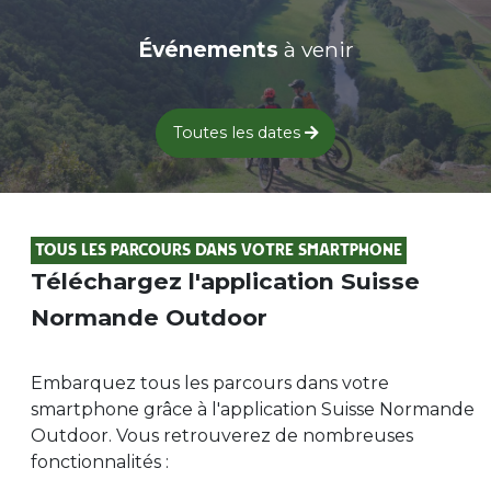
SAINT-PIERRE-DU-REGARD
27 - Sur les pentes boisées de Berjou
Événements
à venir
17.21km
441m
441m
SAINT-PIERRE-DU-REGARD
28 - Dans les chemins creux de
Montilly
Toutes les dates
11.88km
229m
229m
SAINT-PIERRE-DU-REGARD
Forêt
29 - Variations du massif armoricain,
Tous les parcours dans votre smartphone
des hauteurs au rivage du Noireau
Téléchargez l'application Suisse
29.33km
767m
767m
SAINT-PIERRE-DU-REGARD
Normande Outdoor
30 - Trail urbain
11.06km
140m
140m
Embarquez tous les parcours dans votre
FLERS
smartphone grâce à l'application Suisse Normande
31-La Raid Hère
Outdoor. Vous retrouverez de nombreuses
8.79km
310m
310m
fonctionnalités :
PONT-D'OUILLY
32-La Noire Haute